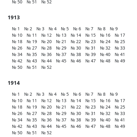
№ 50
№ 51
№ 52
1913
№ 1
№ 2
№ 3
№ 4
№ 5
№ 6
№ 7
№ 8
№ 9
№ 10
№ 11
№ 12
№ 13
№ 14
№ 15
№ 16
№ 17
№ 18
№ 19
№ 20
№ 21
№ 22
№ 23
№ 24
№ 25
№ 26
№ 27
№ 28
№ 29
№ 30
№ 31
№ 32
№ 33
№ 34
№ 35
№ 36
№ 37
№ 38
№ 39
№ 40
№ 41
№ 42
№ 43
№ 44
№ 45
№ 46
№ 47
№ 48
№ 49
№ 50
№ 51
№ 52
1914
№ 1
№ 2
№ 3
№ 4
№ 5
№ 6
№ 7
№ 8
№ 9
№ 10
№ 11
№ 12
№ 13
№ 14
№ 15
№ 16
№ 17
№ 18
№ 19
№ 20
№ 21
№ 22
№ 23
№ 24
№ 25
№ 26
№ 27
№ 28
№ 29
№ 30
№ 31
№ 32
№ 33
№ 34
№ 35
№ 36
№ 37
№ 38
№ 39
№ 40
№ 41
№ 42
№ 43
№ 44
№ 45
№ 46
№ 47
№ 48
№ 49
№ 50
№ 51
№ 52